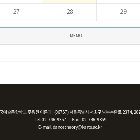
27
28
29
MEMO
국예술종합학교 무용원 이론과
:
(06757) 서울특별시 서초구 남부순환로 2374, 20
Tel. 02-746-9357
ㅣ
Fax. : 02-746-9359
E-mail. dancetheory@karts.ac.kr