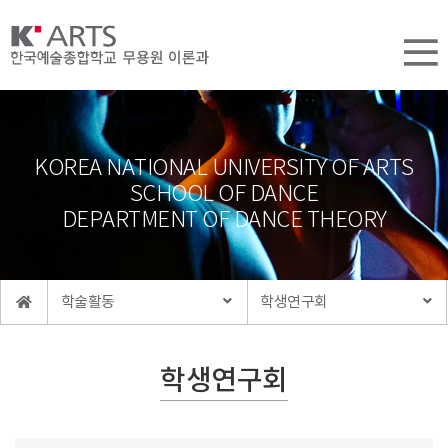
KOREA NATIONAL UNIVERSITY OF ARTS
SCHOOL OF DANCE
DEPARTMENT OF DANCE THEORY
학술활동
학생연구회
학생연구회