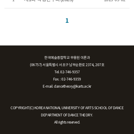
1
한국예술종합학교 무용원 이론과
(06757) 서울특별시 서초구 남부순환로 2374, 207호
Tel. 02-746-9357
Fax. : 02-746-9359
E-mail. dancetheory@karts.ac.kr
COPYRIGHT(C) KOREA NATIONAL UNIVERSITY OF ARTS SCHOOL OF DANCE
DEPARTMENT OF DANCE THEORY.
All rights reserved.