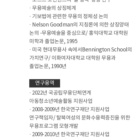
· 포스트 모던댄스의 ‘탈 형식’ 양상 연구
· 무용예술의 상징체계
· 기보법에 관련한 무용의 정체성 논의
· Nelson Goodman의 지칭론에 의한 상징양태
논의 -무용예술을 중심으로/ 홍익대학교 대학원
미학과 졸업논문, 1995
· 미국 현대무용사 속에서Bennington School의
가치연구/ 이화여자대학교 대학원 무용과
졸업논문, 1990년
연구용역
· 2022년 국공립무용단체연계
아동청소년예술활동 지원사업
· 2008-2009년 한국연구재단 지원사업
연구책임자/ 탈북여성의 문화수용력증진을 위한
무용프로그램 모형개발
· 2009-2010년 한국연구재단 지원사업