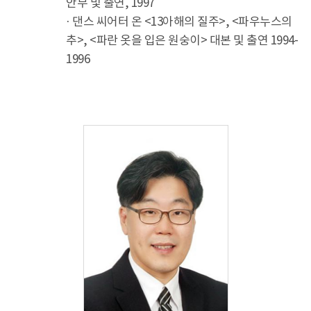
안무 및 출연, 1997
· 댄스 씨어터 온 <13아해의 질주>, <파우누스의
추>, <파란 옷을 입은 원숭이> 대본 및 출연 1994-
1996