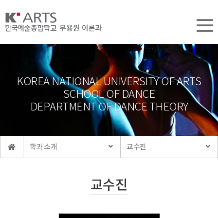
KOREA NATIONAL UNIVERSITY OF ARTS
SCHOOL OF DANCE
DEPARTMENT OF DANCE THEORY
학과 소개
교수진
교수진