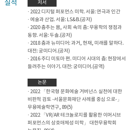
실적
저서
· 2022 디지털 퍼포먼스 미학. 서울: 연극과 인간
· 예술과 산업. 서울: LS&B.(공저)
· 2020 춤추는 몸, 사회 속의 춤: 무용학의 쟁점과
동향. 서울: 두솔.(공저)
· 2018 춤과 뉴미디어: 과거, 현재, 미래를 말하다.
대전: 궁미디어.(공저)
· 2016 주디 미토마 편. 미디어 시대의 춤: 현장에서
들려주는 이야기. 대전: 궁미디어.(공역)
논문
· 2022 「한국형 문화예술 거버넌스 실천에 대한
비판적 검토 -서울문화재단 사례를 중심 으로-」
무용예술학연구, 89(5)
· 2022 「VR/AR 테크놀로지를 활용한 이머시브
퍼포먼스의 상호매체성 미학」 대한무용학회