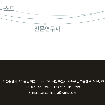
국예술종합학교 무용원 이론과
:
(06757) 서울특별시 서초구 남부순환로 2374, 20
Tel. 02-746-9357
ㅣ
Fax. : 02-746-9359
E-mail. dancetheory@karts.ac.kr